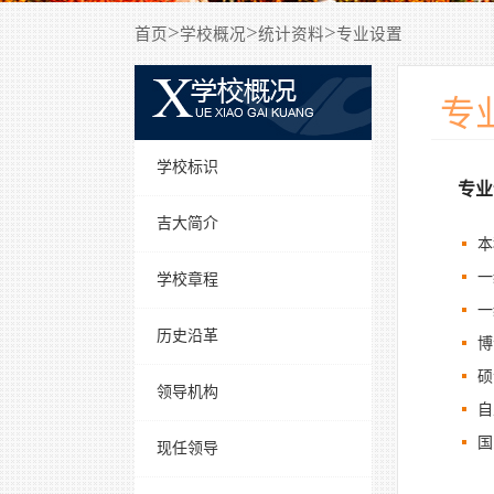
>
>
>
首页
学校概况
统计资料
专业设置
专
学校标识
专业
吉大简介
本
一
学校章程
一
历史沿革
博
硕
领导机构
自
国
现任领导