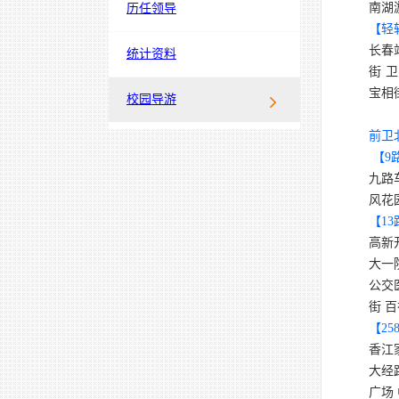
南湖
历任领导
【轻
长春
统计资料
街 
宝相
校园导游
前卫
【
9
九路
风花
【
13
高新
大一
公交
街 
【
25
香江
大经
广场