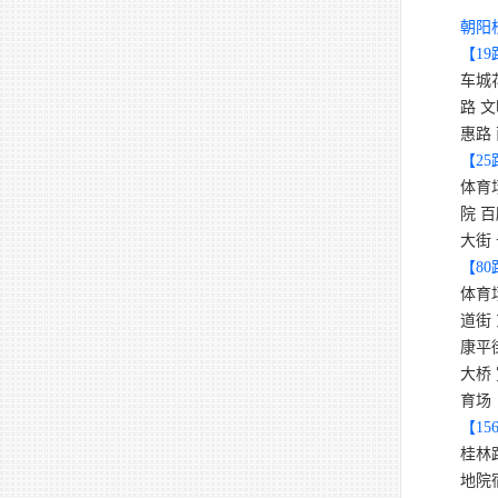
朝阳
【
19
车城
路 
惠路
【
25
体育
院 
大街
【
80
体育
道街
康平
大桥
育场
【
15
桂林
地院