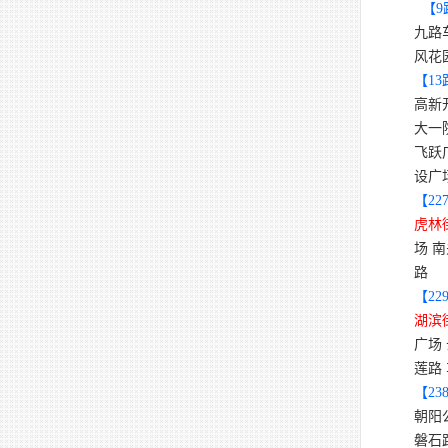
【
9
九路
风花
【
13
高新
大一
飞跃
设广
【
22
虎林
场 
路
【
22
湖滨
广场
莲路
【
23
朝阳
磐石