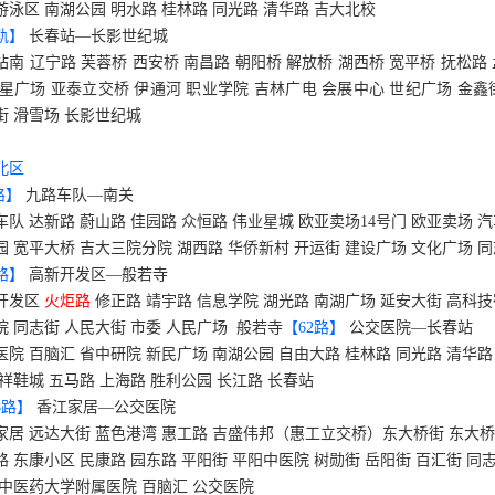
游泳区 南湖公园 明水路 桂林路 同光路 清华路 吉大北校
轨】
长春站—长影世纪城
站南 辽宁路 芙蓉桥 西安桥 南昌路 朝阳桥 解放桥 湖西桥 宽平桥 抚松路
卫星广场 亚泰立交桥 伊通河 职业学院 吉林广电 会展中心 世纪广场 金鑫
街 滑雪场 长影世纪城
北区
路】
九路车队—南关
车队 达新路 蔚山路 佳园路 众恒路 伟业星城 欧亚卖场
14
号门 欧亚卖场 汽
园 宽平大桥 吉大三院分院 湖西路 华侨新村 开运街 建设广场 文化广场 同
路】
高新开发区—般若寺
开发区
火炬路
修正路 靖宇路 信息学院 湖光路 南湖广场 延安大街 高科技
院 同志街 人民大街 市委 人民广场
般若寺
【
62
路】
公交医院—长春站
医院 百脑汇 省中研院 新民广场 南湖公园 自由大路 桂林路 同光路 清华路
百祥鞋城 五马路 上海路 胜利公园 长江路 长春站
8
路】
香江家居—公交医院
家居 远达大街 蓝色港湾 惠工路 吉盛伟邦（惠工立交桥）东大桥街 东大桥
路 东康小区 民康路 园东路 平阳街 平阳中医院 树勋街 岳阳街 百汇街 同
 中医药大学附属医院 百脑汇 公交医院