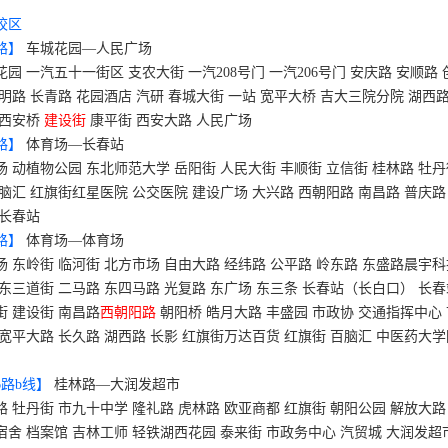
校区
路】
车城花园—人民广场
花园 一汽五十一街区 支农大街 一汽
208
号门 一汽
206
号门 安庆路 安顺路 
文明路 长青路 花园酒店 汽研 春城大街 一站 宽平大桥 吉大三院分院 湖西路
 西安桥
建设街
康平街 西安大路 人民广场
路】
体育场—长春站
场 动植物公园 东北师范大学 岳阳街 人民大街 丰顺街 立信街 桂林路 牡
百脑汇 红旗街红星医院 公交医院 建设广场 大兴路 西朝阳路 南昌路 普庆路
 长春站
路】
体育场—体育场
场 东岭街 临河街 北方市场 自由大路 经纬路 公平路 岭东路 东盛路晨宇
 东三道街 二马路 东四马路 光复路 东广场 东三条 长春站（长白口） 长春
街 建设街
南昌路
西朝阳路
朝阳桥 皓月大路 丰盛园 市政协 交通指挥中心
 宽平大路 长久路 湖西路 长影 红旗街万达百货 红旗街 百脑汇 中医药大
6
路
b
线】
桂林路—大润发超市
路 牡丹街 市九十中学 隆礼路 虎林路 欧亚商都 红旗街 朝阳公园 解放大路
宿舍 档案馆 吉林工师 轻铁湖西花园 泰来街 市政务中心 汽贸城 大润发超