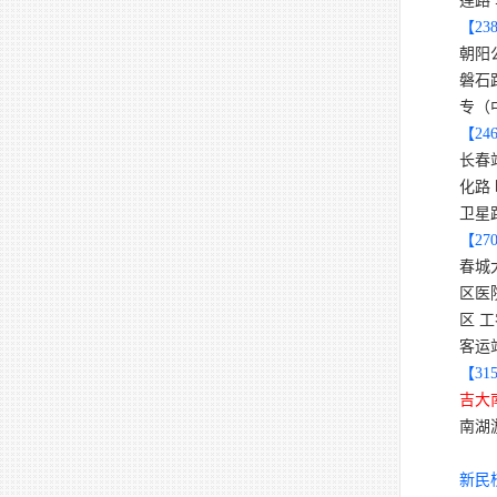
莲路
【
23
朝阳
磐石
专（
【
24
长春
化路
卫星
【
27
春城
区医
区 
客运
【
31
吉大
南湖
新民