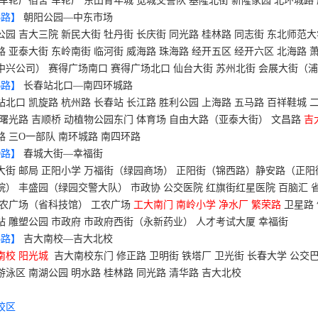
 车轮厂宿舍 车轮厂 东田青年城 宽城交警队 基隆北街 新隆家园 北环城路
8
路】
朝阳公园—中东市场
公园 吉大三院 新民大街 牡丹街 长庆街 同光路 桂林路 同志街 东北师范
路 亚泰大街
东岭南街 临河街 威海路 珠海路 经开五区 经开六区 北海路 
中兴公司） 赛得广场南口 赛得广场北口 仙台大街 苏州北街 会展大街（
6
路】
长春站北口—南四环城路
站北口 凯旋路 杭州路 长春站 长江路 胜利公园 上海路 五马路 百祥鞋城 二
 曙光路 吉顺桥 动植物公园东门 体育场 自由大路（亚泰大街） 文昌路
吉
路 三
O
一部队 南环城路 南四环路
0
路】
春城大街—幸福街
大街 邮局 正阳小学 万福街（绿园商场） 正阳街（锦西路）静安路（正
院） 丰盛园（绿园交警大队） 市政协 公交医院 红旗街红星医院 百脑汇 
工农广场（省科技馆） 工农广场
工大南门 南岭小学 净水厂 繁荣路
卫星路 
站 雕塑公园 市政府 市政府西街（永新药业） 人才考试大厦 幸福街
5
路】
吉大南校—吉大北校
南校 阳光城
吉大南校东门 修正路 卫明街 铁塔厂 卫光街 长春大学 公交
游泳区 南湖公园 明水路 桂林路 同光路 清华路 吉大北校
校区