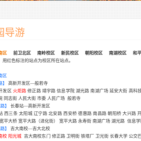
园导游
南区
前卫北区
南岭校区
新民校区
朝阳校区
南湖校区
和
：用红色标注的站点为校区所在站点。
南区
路】
高新开发区—般若寺
开发区
火炬路
修正路 靖宇路 信息学院 湖光路 南湖广场 延安大街 高科
院 同志街 人民大街 市委 人民广场
般若寺
2
路】
长春站—高新开发区
站 西三条 太阳城 辽宁路 北安路 西安桥 德惠路 南昌路 朝阳桥 大兴路
 宽平大桥 宽平大路（进化街） 宽平大路 永寿街 南湖广场 湖光路
信息学
5
路】
吉大南校—吉大北校
南校 阳光城
吉大南校东门 修正路 卫明街 铁塔厂 卫光街 长春大学 公交