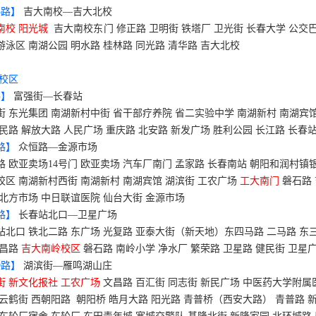
5
路】
吉大南校—吉大北校
南校 阳光城
吉大南校东门 修正路 卫明街 铁塔厂 卫光街 长春大学 公交
游泳区 南湖公园 明水路 桂林路 同光路 清华路 吉大北校
校区
路】
富强街—长春站
街 东光集团 南湖新村中街 省干部疗养院 省二实验中学 南湖新村 南湖宾
惠民路 解放大路 人民广场 重庆路 北安路 新发广场 胜利公园 长江路 长春
路】
众恒路—金源市场
路 欧亚卖场
14
号门 欧亚卖场 汽车厂南门 孟家路 长春南站 朝阳和润村镇银
校区 南湖新村西街 南湖新村 南湖宾馆 湖滨街 工农广场
工大南门
磐石路
 北方市场 中日联谊医院 仙台大街 金源市场
路】
长春站北口—卫星广场
站北口 铁北二路 东广场 光复路 亚泰大街（新天地）东四马路 二马路 东三
文昌路
吉大南岭校区
磐石路 南岭小学 净水厂 繁荣路 卫星路 健民街 卫星
9
路】
湖滨街—雁鸣湖山庄
街 新文化报社 工农广场
文昌路 百汇街 同志街 新民广场 中医药大学附属
 云鹤街 西朝阳路
朝阳桥 皓月大路 阳光路 青普桥（西安大路） 青普路 新