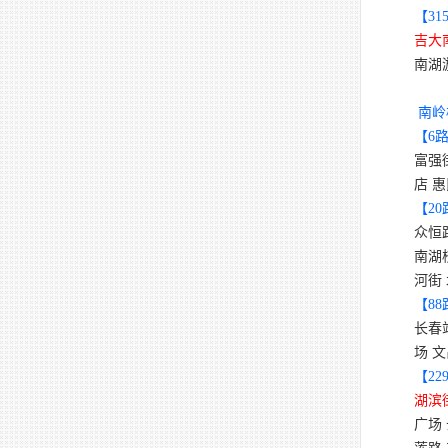
【
31
吉大
南湖
南岭
【
6
富强
店 
【
20
众恒
南湖
河街
【
88
长春
场 
【
22
湖滨
广场