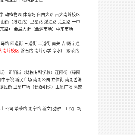
 雁鸣湖正门 雁鸣湖山庄
大学 动植物园 体育场 自由大路 吉大南岭校区
萧山街（湛江路）卫星路 湛江路 芜湖路 一中
浦东路） 会展大街（金源市场）中东市场
马路 四道街 三道街 二道街 南关 吉顺街 通
大南岭校区
磐石路 南岭小学 净水厂 繁荣路
阳街） 正阳街（财税专科学校）辽阳街（绿园
省中研院 新民广场 南湖公园 立信街 南湖游泳
健民街 卫星广场（长春明珠）卫星广场 高速
巴士公司 繁荣路 湖宁路 新文化报社 工农广场