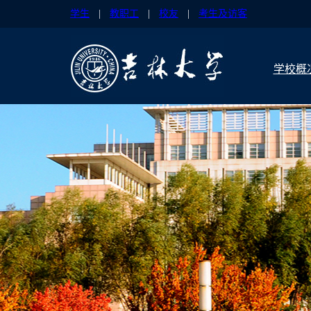
学生
|
教职工
|
校友
|
考生及访客
学校概