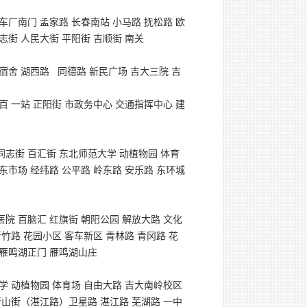
车厂南门 孟家路 长春南站 小马路 抚松路 欧
志街 人民大街 平阳街 吉顺街 南关
宿舍 湖西路
同德路 新民广场 吉大三院 吉
百 一站 正阳街 市政务中心 交通指挥中心 建
同志街 百汇街 东北师范大学 动植物园 体育
东市场 经纬路 公平路 岭东路 安乐路 东环城
医院 百脑汇 红旗街 朝阳公园 解放大路 文化
竹路 花园小区 客车新区 青林路 青冈路 花
 雁鸣湖正门 雁鸣湖山庄
大学 动植物园 体育场 自由大路 吉大南岭校区
萧山街（湛江路）卫星路 湛江路 芜湖路 一中