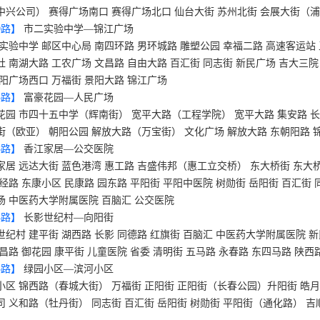
中兴公司） 赛得广场南口 赛得广场北口 仙台大街 苏州北街 会展大街（
0
路】
市二实验中学—锦江广场
实验中学 邮区中心局 南四环路 男环城路 雕塑公园 幸福二路 高速客运站 
社 南湖大路 工农广场 文昌路 自由大路 百汇街 同志街 新民广场 吉大三院
景阳广场西口 万福街 景阳大路 锦江广场
5
路】
富豪花园—人民广场
花园 市四十五中学（辉南街） 宽平大路（工程学院） 宽平大路 集安路 长
街（欧亚） 朝阳公园 解放大路（万宝街） 文化广场 解放大路 东朝阳路 
8
路】
香江家居—公交医院
家居 远达大街 蓝色港湾 惠工路 吉盛伟邦（惠工立交桥） 东大桥街 东大桥
大经路 东康小区 民康路 园东路 平阳街 平阳中医院 树勋街 岳阳街 百汇街 
场 中医药大学附属医院 百脑汇 公交医院
4
路】
长影世纪村—向阳街
世纪村 建平街 湖西路 长影 同德路 红旗街 百脑汇 中医药大学附属医院 
南昌路 御花园 康平街 儿童医院 省委 清明街 五马路 永春路 东四马路 陕西
3
路】
绿园小区—滨河小区
小区 锦西路（春城大街） 万福街 正阳街 正阳街（长春公园）升阳街 皓月
司 义和路（牡丹街） 同志街 百汇街 岳阳街 树勋街 平阳街（通化路） 吉