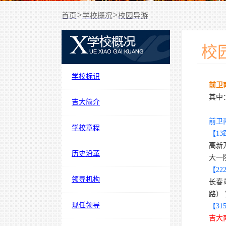
>
>
首页
学校概况
校园导游
校
学校标识
前卫
其中
吉大简介
前卫
学校章程
【
13
高新
历史沿革
大一
【
22
领导机构
长春
路）
现任领导
【
31
吉大