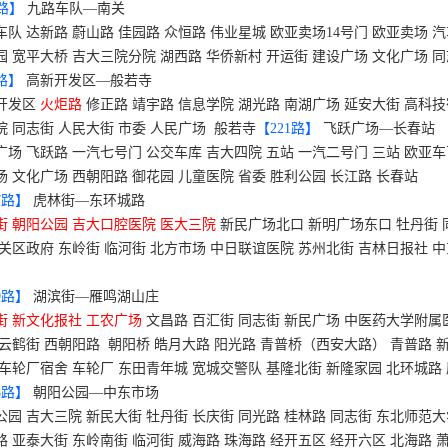
路】
九路车队—南关
车队 达新路 蔚山路 佳园路 众恒路 伟业星城 欧亚卖场
14
号门 欧亚卖场 汽
园 宽平大桥 吉大三院分院 湖西路 华侨新村 开运街 建设广场 文化广场 同
路】
高新开发区—般若寺
开发区
火炬路
修正路 靖宇路 信息学院 湖光路 南湖广场 延安大街 高科技
院 同志街 人民大街 市委 人民广场
般若寺
【
221
路】
飞跃广场—长春站
广场 飞跃路 一汽七号门 公交车库 吉大四院 五站 一汽二号门 三站 欧亚车
场 文化广场 西朝阳路 御花园 儿童医院 省委 胜利公园 长江路 长春站
7
路】
虎林街—东环城路
街 朝阳公园 吉大口腔医院 医大三院
新民广场北口 新明广场东口 牡丹街 
南关区政府 东岭街 临河街 北方市场 中日联谊医院 苏州北街
吉林日报社 中
9
路】
湖滨街—雁鸣湖山庄
街 新文化报社 工农广场
文昌路 百汇街 同志街 新民广场 中医药大学附属
 云鹤街 西朝阳路
朝阳桥 皓月大路 阳光路 青普桥（西安大路） 青普路 新
 车轮厂宿舍 车轮厂 东田青年城 宽城交警队 基隆北街 新隆家园 北环城路
8
路】
朝阳公园—中东市场
公园 吉大三院 新民大街 牡丹街 长庆街 同光路 桂林路 同志街 东北师范
路 亚泰大街
东岭南街 临河街 威海路 珠海路 经开五区 经开六区 北海路 