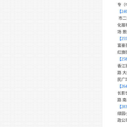
专（
【
24
市二
化报
场 
【
25
富豪
红旗
【
25
香江
路 
民广
【
26
长影
路 
【
28
绿园
政公