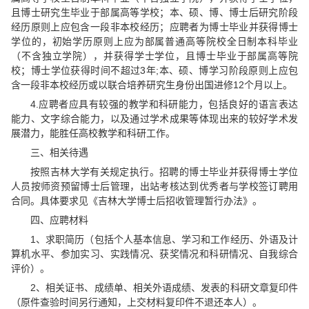
且博士研究生毕业于部属高等学校；本、硕、博、博士后研究阶段
经历原则上应包含一段非本校经历；应聘者为博士毕业并获得博士
学位的，初始学历原则上应为部属普通高等院校全日制本科毕业
（不含独立学院），并获得学士学位，且博士毕业于部属高等院
校；博士学位获得时间不超过3年;本、硕、博学习阶段原则上应包
含一段非本校经历或以联合培养研究生身份出国进修12个月以上。
4.应聘者应具有较强的教学和科研能力，包括良好的语言表达
能力、文字综合能力，以及通过学术成果等体现出来的较好学术发
展潜力，能胜任高校教学和科研工作。
三、相关待遇
按照吉林大学有关规定执行。招聘的博士毕业并获得博士学位
人员按师资预留博士后管理，出站考核达到优秀者与学校签订聘用
合同。具体要求见《吉林大学博士后招收管理暂行办法》。
四、应聘材料
1、求职简历（包括个人基本信息、学习和工作经历、外语及计
算机水平、参加实习、实践情况、获奖情况和科研情况、自我综合
评价）。
2、相关证书、成绩单、相关外语成绩、发表的科研文章复印件
（原件查验时间另行通知，上交材料复印件不退还本人）。