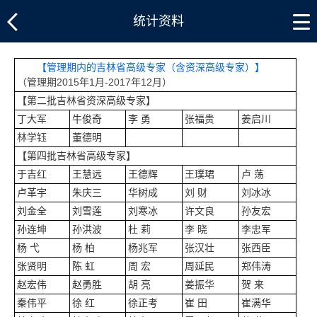
统计资料
【管理期内的吉林省高级专家（含资深高级专家）】
（管理期2015年1月-2017年12月）
【第二批吉林省资深高级专家】
丁大军
牛俊奇
李 勇
张福贵
姜启川
林学钰
董德明
【第四批吉林省高级专家】
于吉红
王慧远
王德辉
王璞珺
卢 荡
卢革宇
朱庆三
华树成
刘 财
刘冰冰
刘金全
刘雪莲
刘寒冰
许文良
孙友宏
孙连坤
孙洪波
杜 莉
李 晓
李忠军
杨 弋
杨 柏
杨兆军
张汉壮
张西臣
张贤明
陈 虹
周 宏
周延民
郑伟涛
赵宏伟
赵勇胜
胡 亮
姜振华
贺 来
秦伟平
徐 红
徐正考
崔 田
崔满华