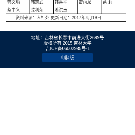
韩文瑜
韩志武
韩喜平
雷雨龙
蔡 莉
蔡中义
滕利荣
潘洪玉
资料来源：人社处 更新日期：2017年4月19日
地址：吉林省长春市前进大街2699号
版权所有 2015 吉林大学
吉ICP备06002985号-1
电脑版